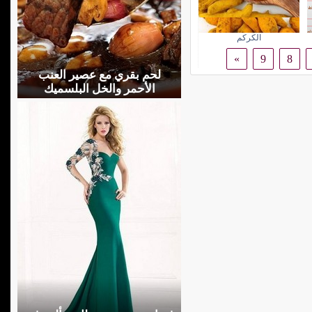
الكركم
»
9
8
لحم بقري مع عصير العنب
الأحمر والخل البلسميك