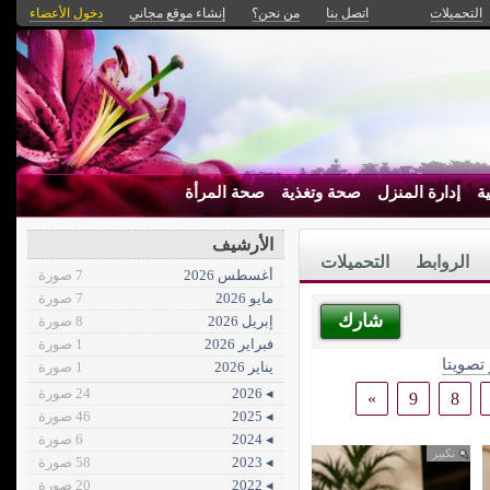
التحميلات
اتصل بنا
من نحن؟
إنشاء موقع مجاني
دخول الأعضاء
ة
إدارة المنزل
صحة وتغذية
صحة المرأة
الأرشيف
الروابط
التحميلات
أغسطس 2026
7 صورة
مايو 2026
7 صورة
شارك
إبريل 2026
8 صورة
فبراير 2026
1 صورة
 تصويتا
يناير 2026
1 صورة
◂ 2026
24 صورة
»
9
8
◂ 2025
46 صورة
◂ 2024
6 صورة
تكبير
◂ 2023
58 صورة
◂ 2022
20 صورة