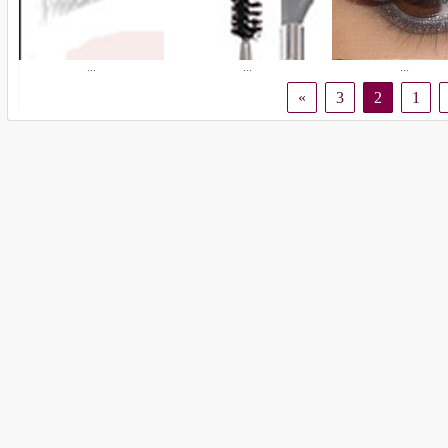
...
...
...
»
3
2
1