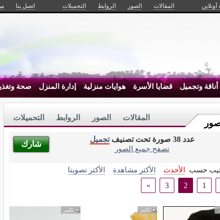
 أونلاين
المقالات
الصور
الروابط
التحميلات
اتصل بنا
من
أناقة وتجميل
قضايا الأسرة
هوايات منزلية
إدارة المنزل
صحة وتغذي
المقالات
الصور
الروابط
التحميلات
صور
عدد 38 صورة تحت تصنيف
تجميل
شارك
تصفح جميع الصور
تيب حسب
الأحدث
الأكثر مشاهدة
الأكثر تصويتا
»
3
2
1
ر
تكبير
تكبير