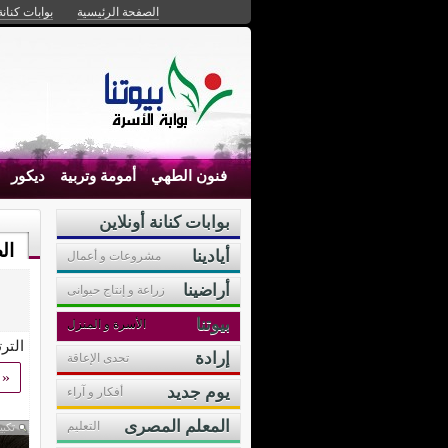
الصفحة الرئيسية
بوابات كنانة
فنون الطهي
أمومة وتربية
ديكور
بوابات كنانة أونلاين
ال
أيادينا
مشروعات و أعمال
أراضينا
زراعة و إنتاج حيوانى
بيوتنا
الأسرة و المنزل
التر
إرادة
تحدى الإعاقة
«
يوم جديد
أفكار و آراء
المعلم المصرى
التعليم
تكبي