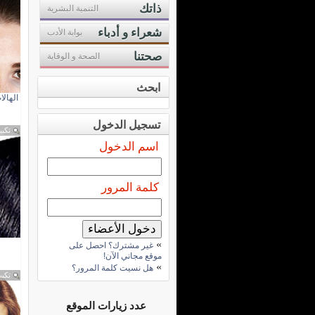
ذاتك
التنمية البشرية
شعراء و أدباء
بوابة الأدب
صحتنا
الصحة و الوقاية
ابحث
الهالا
تسجيل الدخول
تكبي
اسم الدخول
كلمة المرور
»
غير مشترك؟ احصل على
موقع مجاني الآن!
»
هل نسيت كلمة المرور؟
تكبي
عدد زيارات الموقع