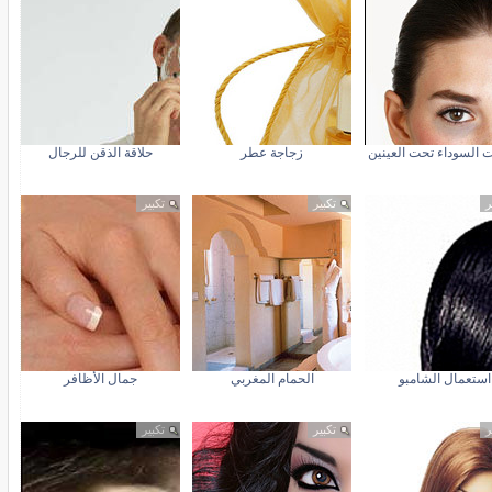
ت السوداء تحت العينين
زجاجة عطر
حلاقة الذقن للرجال
ر
تكبير
تكبير
استعمال الشامبو
الحمام المغربي
جمال الأظافر
ر
تكبير
تكبير