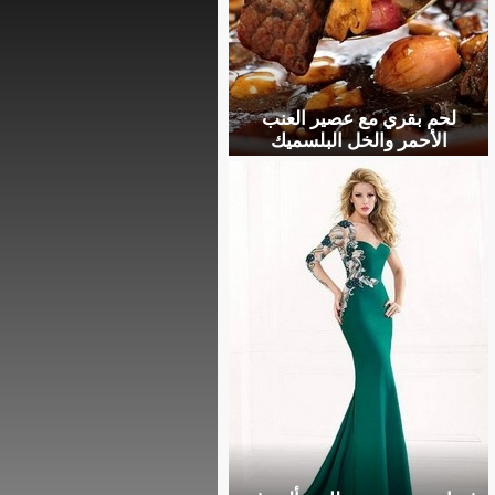
لحم بقري مع عصير العنب
الأحمر والخل البلسميك