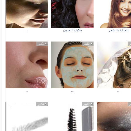
العناية بالشعر
مكياج العيون
...
ر
تكبير
تكبير
...
...
...
ر
تكبير
تكبير