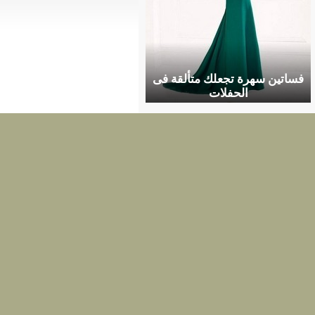
فساتين سهرة تجعلك متألقة فى
الحفلات
تعالَ إلى بيوتنا على فيسبوك