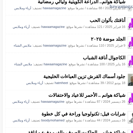
شياكة هوانم.. الدراعة الكويتية وليالي رمضانية
18 مارس 2025
/
88 مشاهدة
/
نشرها موقع:
hawaamagazine
تصنيف:
أزياء وملابس
أناقتك بألوان الحب
16 فبراير 2025
/
121 مشاهدة
/
نشرها موقع:
hawaamagazine
تصنيف:
أزياء وملابس
الجلد موضة ٢٠٢٥
9 فبراير 2025
/
110 مشاهدة
/
نشرها موقع:
hawaamagazine
تصنيف:
ملابس الشتاء
الكاجوال أناقة الشباب
16 يناير 2025
/
100 مشاهدة
/
نشرها موقع:
hawaamagazine
تصنيف:
ملابس الشتاء
جلود أسماك القرش تزين العباءات الخليجية
18 يونيو 2012
/
39 مشاهدة
/
نشرها موقع:
hatmheet
تصنيف:
أزياء وملابس
شياكة هوانم .. الأحمر للاعياد والاحتفالات
26 ديسمبر 2024
/
87 مشاهدة
/
نشرها موقع:
hawaamagazine
تصنيف:
أزياء وملابس
شرابات فيل: تكنولوجيا وراحة في كل خطوة
16 ديسمبر 2024
/
44 مشاهدة
/
نشرها موقع:
boodymohamed
تصنيف:
أزياء وملابس
شياكة هوانم .. الجاكيت الصوف والفرو دفء و اناقة