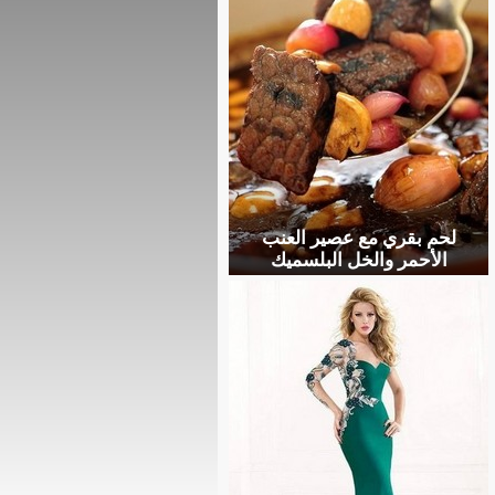
لحم بقري مع عصير العنب
الأحمر والخل البلسميك