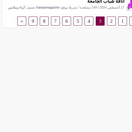
أناقة شباب الجامعة
17 أغسطس 2024
/
149 مشاهدة
/
نشرها موقع:
hawaamagazine
تصنيف:
أزياء وملابس
»
9
8
7
6
5
4
3
2
1