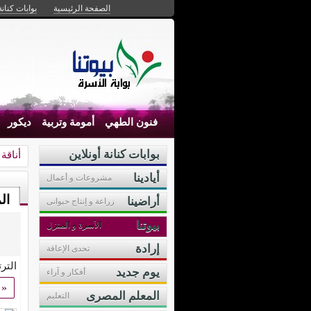
الصفحة الرئيسية
بوابات كنانة
فنون الطهي
أمومة وتربية
ديكور
بوابات كنانة أونلاين
أناقة
أيادينا
مشروعات و أعمال
ال
أراضينا
زراعة و إنتاج حيوانى
بيوتنا
الأسرة و المنزل
إرادة
تحدى الإعاقة
التر
يوم جديد
أفكار و آراء
«
المعلم المصرى
التعليم