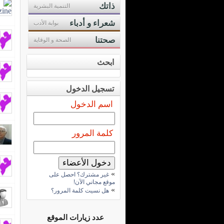
ذاتك
التنمية البشرية
شعراء و أدباء
بوابة الأدب
صحتنا
الصحة و الوقاية
ابحث
تسجيل الدخول
اسم الدخول
كلمة المرور
»
غير مشترك؟ احصل على
موقع مجاني الآن!
»
هل نسيت كلمة المرور؟
عدد زيارات الموقع