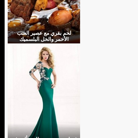
لحم بقري مع عصير العنب
الأحمر والخل البلسميك