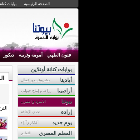
الصفحة الرئيسية
بوابات كنانة
فنون الطهي
أمومة وتربية
ديكور
بوابات كنانة أونلاين
ال
أيادينا
مشروعات و أعمال
أراضينا
زراعة و إنتاج حيوانى
بيوتنا
الأسرة و المنزل
التر
إرادة
تحدى الإعاقة
يوم جديد
أفكار و آراء
المعلم المصرى
التعليم