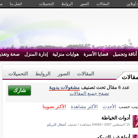
 أونلاين
المقالات
الصور
الروابط
التحميلات
اتصل بنا
من
أناقة وتجميل
قضايا الأسرة
هوايات منزلية
إدارة المنزل
صحة وتغذي
المقالات
الصور
الروابط
التحميلات
مقالات
عدد 6 مقال تحت تصنيف
مشغولات يدوية
شارك
تصفح جميع المقالات
تيب حسب
الأحدث
الأكثر مشاهدة
الأكثر تصويتا
أدوات الخياطة
15 أغسطس 2007
/
64569 مشاهدة
/ تصنيف:
أشغال التريكو
أنواع غرز التريكو