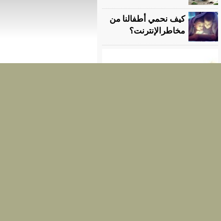
كيف نحمي أطفالنا من
مخاطرالإنترنت؟
لحم بقري مع عصير العنب
الأحمر والخل البلسميك