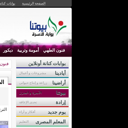
الصفحة الرئيسية
بوابات كنانة
فنون الطهي
أمومة وتربية
ديكور
بوابات كنانة أونلاين
فنون
أيادينا
مشروعات و أعمال
ال
أراضينا
زراعة و إنتاج حيوانى
بيوتنا
الأسرة و المنزل
إرادة
تحدى الإعاقة
التر
يوم جديد
أفكار و آراء
المعلم المصرى
التعليم
تكبي