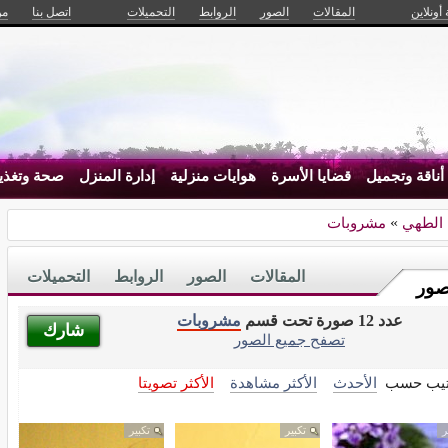
 أونلاين
المقالات
الصور
الروابط
التحميلات
اتصل بنا
من
أناقة وتجميل
قضايا الأسرة
هوايات منزلية
إدارة المنزل
صحة وتغذي
 الطهي
»
مشروبات
المقالات
الصور
الروابط
التحميلات
صور
عدد 12 صورة تحت قسم
مشروبات
شارك
تصفح جميع الصور
تيب حسب
الأحدث
الأكثر مشاهدة
الأكثر تصويتا
ر
تكبير
تكبير