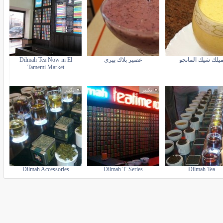
يلك شيك المانجو
عصير بلاك بيري
Dilmah Tea Now in El
Tamemi Market
ر
تكبير
تكبير
Dilmah Accessories
Dilmah T. Series
Dilmah Tea