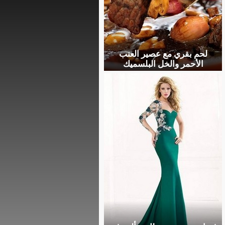
لحم بقري مع عصير العنب
الأحمر والخل البلسميك