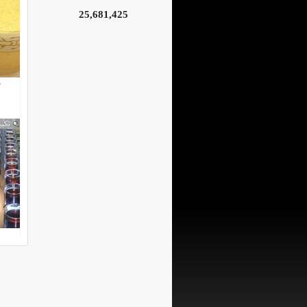
25,681,425
م
تكبي