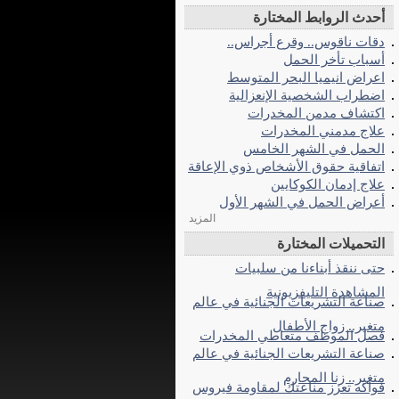
أحدث الروابط المختارة
دقات ناقوس.. وقرع أجراس..
أسباب تأخر الحمل
اعراض انيميا البحر المتوسط
اضطراب الشخصية الإنعزالية
اكتشاف مدمن المخدرات
علاج مدمني المخدرات
الحمل في الشهر الخامس
اتفاقية حقوق الأشخاص ذوي الإعاقة
علاج إدمان الكوكايين
أعراض الحمل في الشهر الأول
المزيد
التحميلات المختارة
حتى ننقذ أبناءنا من سلبيات
المشاهدة التليفزيونية
صناعة التشريعات الجنائية في عالم
متغير.. زواج الأطفال
فصل الموظف متعاطي المخدرات
صناعة التشريعات الجنائية في عالم
متغير.. زنا المحارم
فواكه تعزز مناعتك لمقاومة فيروس