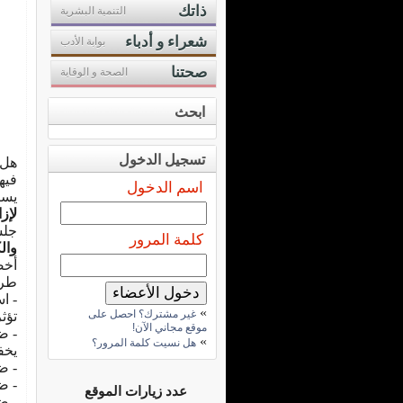
ذاتك
التنمية البشرية
شعراء و أدباء
بوابة الأدب
صحتنا
الصحة و الوقاية
ابحث
تسجيل الدخول
هل 
فيه
اسم الدخول
يسب
لإز
جلس
كلمة المرور
وال
أخص
طري
- ا
»
غير مشترك؟ احصل على
تؤث
موقع مجاني الآن!
- ض
»
هل نسيت كلمة المرور؟
يخف
- 
- ض
عدد زيارات الموقع
- ض