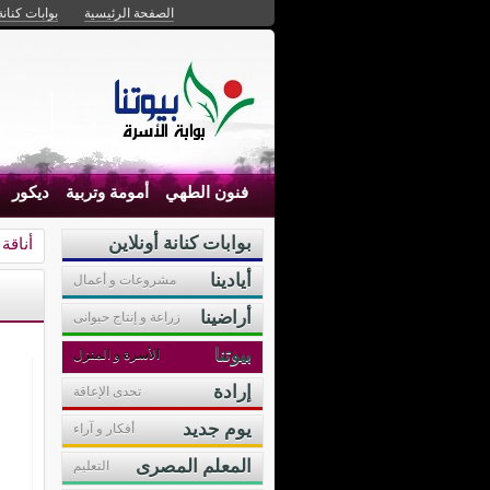
الصفحة الرئيسية
بوابات كنانة
فنون الطهي
أمومة وتربية
ديكور
بوابات كنانة أونلاين
أناقة
أيادينا
مشروعات و أعمال
أراضينا
زراعة و إنتاج حيوانى
بيوتنا
الأسرة و المنزل
إرادة
تحدى الإعاقة
يوم جديد
أفكار و آراء
المعلم المصرى
التعليم