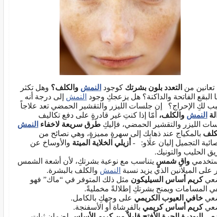
تعانين من
التعدد بلون بشرتك
كوجود
النمش
والكلف؟
وهل تكثر
ا البقع الفاتحة والداكنة؟ هل يزعجكِ وجود
النمش
إلى درجة أنه
ب لكِ الإحراج؟ إن جلسات الليزر والتقشير الحمضي تعد علاجاً
الة
النمش
والكلف،
أمّا إذا كنتِ غير قادرةٍ على دفع تكاليف
ات الليزر والتقشير الحمضي، فإليكِ
طرق سريعة لاخفاء
النمش
كلف
بالمكياج عند ذهابِك إلى سهرةٍ مميزةٍ، وهي نصائح من
ائية التجميل إليان علاو: -
أزيلي الخلاية الميتة
والأوساخ عن
ق الحليب والتونيك.
ستخدمي
واقِ شمسٍ
يتناسب مع نوعية بشرتكِ، لأن أشعة الشمس
ر على الميلانين الذي يزيد نسبة
النمش
والكلف بالبشرة.
عي
كريم أساس السيليكون
مثل ذلك المتوفر في “ماك” فهو
ي المسامات ويمنح بشرتكِ إطلالةً مخمليةً.
ضعي
خافي العيوب الكريمي
على وجهكِ بالكامل.
عي
كريم أساس كريمي
بالفرشاة أو الأسفنجة.
عي
البودرة الحرة الأفتح قليلاً من كريم الأساس
لضمان ثبات