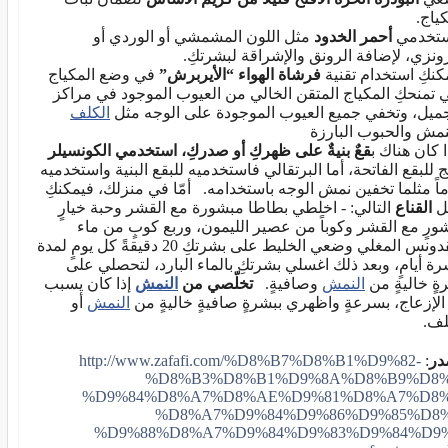
كياج.
ستخدمي
أحمر الخدود
مثل اللون المشمشي أو الوردي أو
رونزي، لإضافة الرونق والإشراقة لبشرتكِ.
مكنكِ استخدام تقنية
فرشاة الهواء “الأيربرش”
في وضع المكياج
 تمنحكِ المكياج المتقن الخالي من العيوب الموجود في مراكز
جميل، وتخفي جميع العيوب الموجودة على الوجه مثل
الكلف
نمش والحبوب البارزة
ا كان هناك ب
قعٌ بنيةٌ على ظهركِ أو صدركِ، استخدمي الكونسيلر
يج للبقع الفاتحة، أما البرتقالي فاستخدميه للبقع البنية واستخدميه
ماً مثلما تخفين نمش الوجه باستخدامه. أمّا في منزلك، فيمكنكِ
ل
القناع
التالي: - اخلطي بطاطا مبشورة مع القشر وحبة خيارٍ
ورٍ مع القشر وكوباً من عصير الليمون، وربع كوبٍ من ماء
البقدونس المغلي وضعي الخليط على بشرتكِ 20 دقيقةً كل يومٍ لمدة
ة أيامٍ، وبعد ذلك اغسلي بشرتكِ بالماء البارد، لتحصلي على
ةٍ خاليةٍ من
النمش
وصافيةٍ.
تخلّصي من
النمش
إذا كان يسبب
 الإزعاج، بسرعةٍ واظهري ببشرةٍ صافيةٍ خاليةٍ من
النمش
أو
لف.
در
:
http://www.zafafi.com/%D8%B7%D8%B1%D9%82-
%D8%B3%D8%B1%D9%8A%D8%B9%D8%
%D9%84%D8%A7%D8%AE%D9%81%D8%A7%D8%
%D8%A7%D9%84%D9%86%D9%85%D8%
%D9%88%D8%A7%D9%84%D9%83%D9%84%D9%