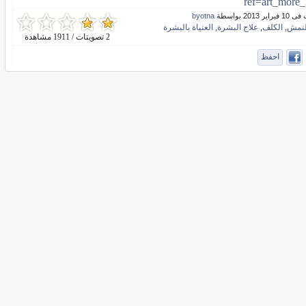
ref=art_more_
ير 2013 بواسطة
byotna
لنمش
الكلف
علاج البشرة
العنياة بالبشرة
,
,
,
2 تصويتات / 1911 مشاهدة
احفظ