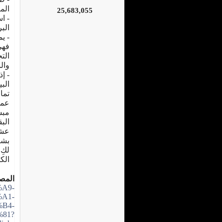
الم
25,683,055
- ا
الب
- ي
فهي
الت
وال
- إذ
الب
تما
عم
مبش
عشر
بشر
لكِ
الك
المص
A9-
A1-
B4-
81?