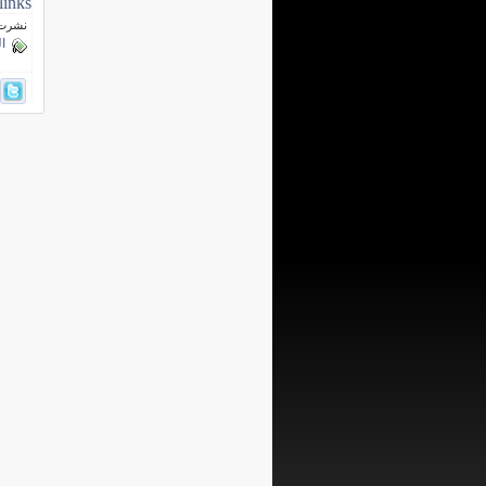
links
نشرت فى 10 فبرا
ا