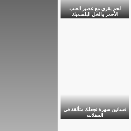
لحم بقري مع عصير العنب
الأحمر والخل البلسميك
فساتين سهرة تجعلك متألقة فى
الحفلات