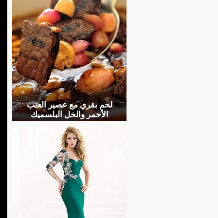
لحم بقري مع عصير العنب
الأحمر والخل البلسميك