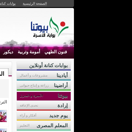
الصفحة الرئيسية
بوابات كنانة
فنون الطهي
أمومة وتربية
ديكور
بوابات كنانة أونلاين
ال
أيادينا
مشروعات و أعمال
أراضينا
زراعة و إنتاج حيوانى
بيوتنا
الأسرة و المنزل
التر
إرادة
تحدى الإعاقة
يوم جديد
أفكار و آراء
المعلم المصرى
التعليم