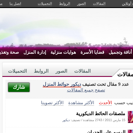
 أونلاين
المقالات
الصور
الروابط
التحميلات
اتصل بنا
من
أناقة وتجميل
قضايا الأسرة
هوايات منزلية
إدارة المنزل
صحة وتغذي
المقالات
الصور
الروابط
التحميلات
مقالات
عدد 9 مقال تحت تصنيف
ديكور حوائط المنزل
شارك
تصفح جميع المقالات
تيب حسب
الأحدث
الأكثر مشاهدة
الأكثر تصويتا
ملصقات الحائط الديكورية
15 مارس 2011
/
2743 مشاهدة
/ تصنيف:
ديكور
الرسم على الجدران